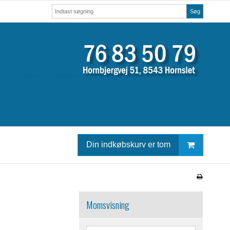
Søg
Din indkøbskurv er tom
Momsvisning